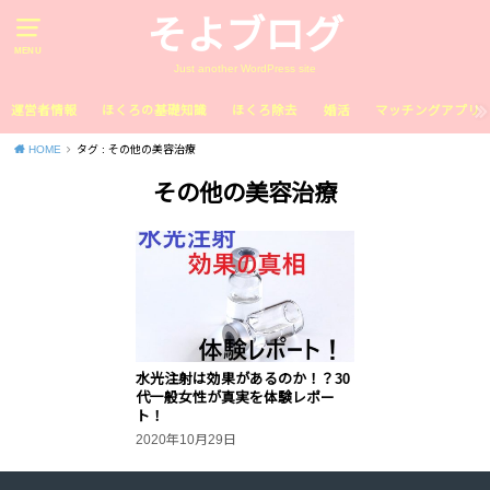
そよブログ
MENU
Just another WordPress site
運営者情報
ほくろの基礎知識
ほくろ除去
婚活
マッチングアプリ
HOME
タグ : その他の美容治療
その他の美容治療
水光注射は効果があるのか！？30
代一般女性が真実を体験レポー
ト！
2020年10月29日