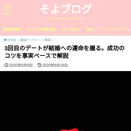
そよブログ
MENU
Just another WordPress site
運営者情報
ほくろの基礎知識
ほくろ除去
婚活
マッチングアプリ
HOME
婚活パーティー
婚活
3回目のデートが結婚への運命を握る。成功の
コツを事実ベースで解説
2020年8月8日
2020年9月18日