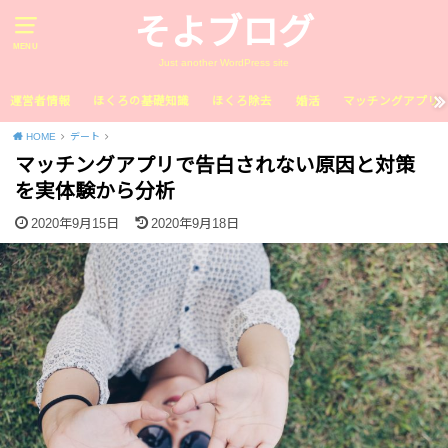
そよブログ
MENU
Just another WordPress site
運営者情報
ほくろの基礎知識
ほくろ除去
婚活
マッチングアプリ
HOME
デート
マッチングアプリで告白されない原因と対策
を実体験から分析
2020年9月15日
2020年9月18日